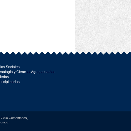
ias Sociales
cnología y Ciencias Agropecuarias
ierías
disciplinarias
22-7700 Comentarios,
écnico