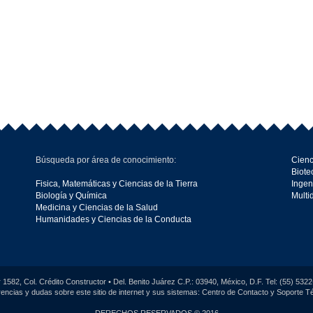
Búsqueda por área de conocimiento:
Cienc
Biote
Fisica, Matemáticas y Ciencias de la Tierra
Ingen
Biología y Química
Multi
Medicina y Ciencias de la Salud
Humanidades y Ciencias de la Conducta
 1582, Col. Crédito Constructor • Del. Benito Juárez C.P.: 03940, México, D.F. Tel: (55) 53
encias y dudas sobre este sitio de internet y sus sistemas: Centro de Contacto y Soporte T