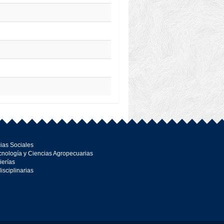
ias Sociales
cnología y Ciencias Agropecuarias
ierías
disciplinarias