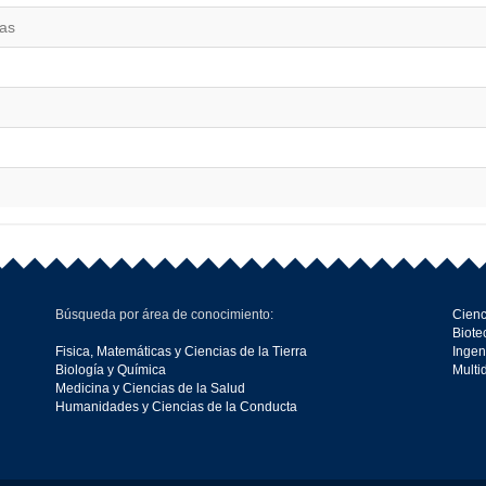
cas
Búsqueda por área de conocimiento:
Cienc
Biote
Fisica, Matemáticas y Ciencias de la Tierra
Ingen
Biología y Química
Multi
Medicina y Ciencias de la Salud
Humanidades y Ciencias de la Conducta