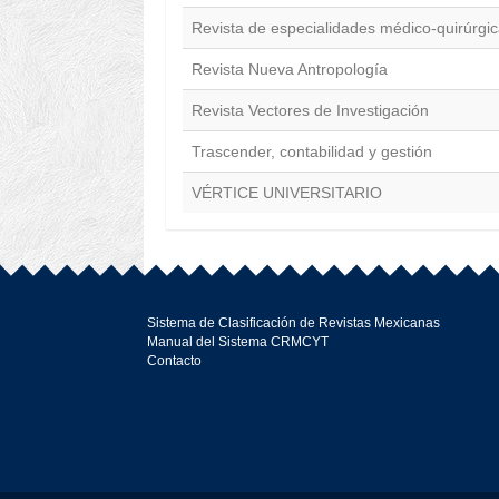
Revista de especialidades médico-quirúrgi
Revista Nueva Antropología
Revista Vectores de Investigación
Trascender, contabilidad y gestión
VÉRTICE UNIVERSITARIO
Sistema de Clasificación de Revistas Mexicanas
Manual del Sistema CRMCYT
Contacto