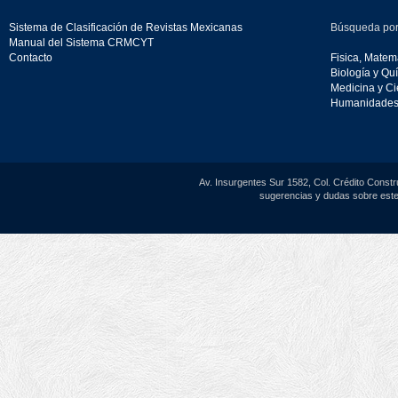
Sistema de Clasificación de Revistas Mexicanas
Búsqueda por
Manual del Sistema CRMCYT
Contacto
Fisica, Matemá
Biología y Qu
Medicina y Ci
Humanidades 
Av. Insurgentes Sur 1582, Col. Crédito Constr
sugerencias y dudas sobre este 