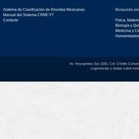
Sistema de Clasificación de Revistas Mexicanas
Búsqueda por
Manual del Sistema CRMCYT
Contacto
Fisica, Matemá
Biología y Qu
Medicina y Ci
Humanidades 
Av. Insurgentes Sur 1582, Col. Crédito Constr
sugerencias y dudas sobre este 