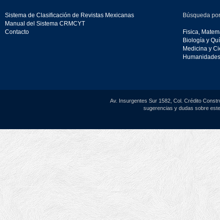
Sistema de Clasificación de Revistas Mexicanas
Búsqueda por
Manual del Sistema CRMCYT
Contacto
Fisica, Matemá
Biología y Qu
Medicina y Ci
Humanidades 
Av. Insurgentes Sur 1582, Col. Crédito Constr
sugerencias y dudas sobre este 