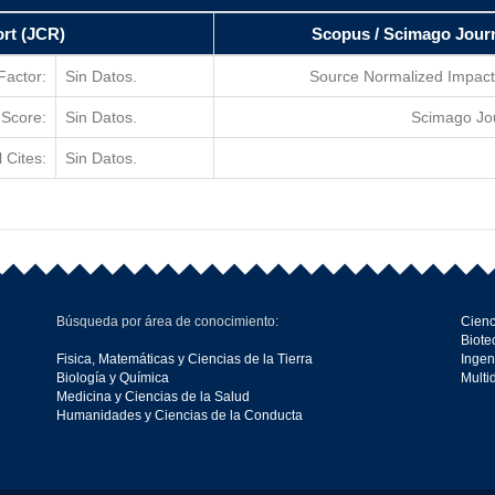
ort (JCR)
Scopus / Scimago Jour
Factor:
Sin Datos.
Source Normalized Impact
 Score:
Sin Datos.
Scimago Jo
l Cites:
Sin Datos.
Búsqueda por área de conocimiento:
Cienc
Biote
Fisica, Matemáticas y Ciencias de la Tierra
Ingen
Biología y Química
Multi
Medicina y Ciencias de la Salud
Humanidades y Ciencias de la Conducta