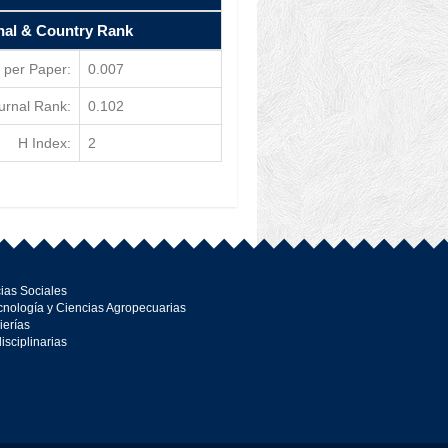
nal & Country Rank
 per Paper:
0.007
urnal Rank:
0.102
H Index:
2
ias Sociales
cnología y Ciencias Agropecuarias
ierías
disciplinarias