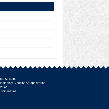
ias Sociales
cnología y Ciencias Agropecuarias
ierías
disciplinarias