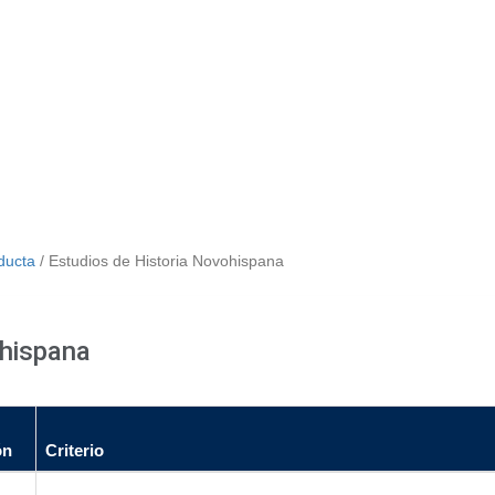
nducta
/ Estudios de Historia Novohispana
ohispana
ón
Criterio