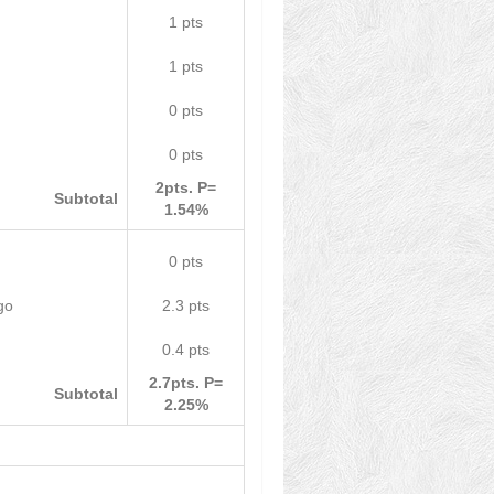
1 pts
1 pts
0 pts
0 pts
2pts. P=
Subtotal
1.54%
0 pts
go
2.3 pts
0.4 pts
2.7pts. P=
Subtotal
2.25%