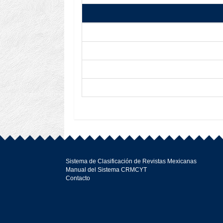
Sistema de Clasificación de Revistas Mexicanas
Manual del Sistema CRMCYT
Contacto