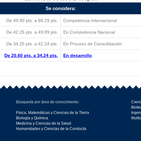
Se considera:
De 49.90 pts. a 68.29 pts.
Competencia Internacional
De 42.25 pts. a 49.89 pts.
En Competencia Nacional
De 34.25 pts. a 42.24 pts.
En Proceso de Consolidación
De 20.60 pts. a 34.24 pts.
En desarrollo
Búsqueda por área de conocimiento:
Cienc
Biote
Fisica, Matemáticas y Ciencias de la Tierra
Ingen
Biología y Química
Multi
Medicina y Ciencias de la Salud
Humanidades y Ciencias de la Conducta