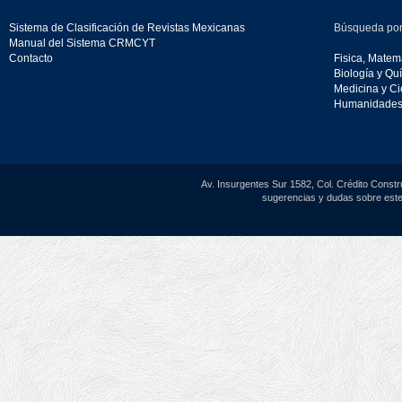
Sistema de Clasificación de Revistas Mexicanas
Búsqueda por
Manual del Sistema CRMCYT
Contacto
Fisica, Matemá
Biología y Qu
Medicina y Ci
Humanidades 
Av. Insurgentes Sur 1582, Col. Crédito Constr
sugerencias y dudas sobre este 