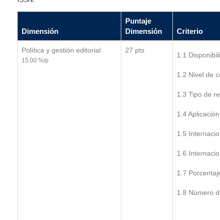
Puntaje
Dimensión
Dimensión
Criterio
Política y gestión editorial
27 pts
1.1 Disponibil
15.00 %/p
1.2 Nivel de c
1.3 Tipo de r
1.4 Aplicación
1.5 Internacio
1.6 Internaci
1.7 Porcentaje
1.8 Número de