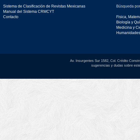
Sistema de Clasificación de Revistas Mexicanas
Búsqueda por
Manual del Sistema CRMCYT
Contacto
Fisica, Matemá
Biología y Qu
Medicina y Ci
Humanidades 
Av. Insurgentes Sur 1582, Col. Crédito Constr
sugerencias y dudas sobre este 